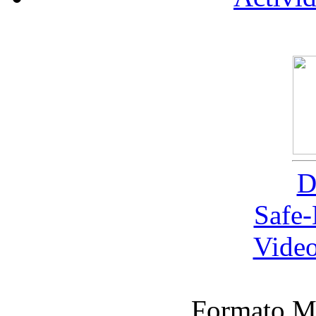
D
Safe
Video
Formato M