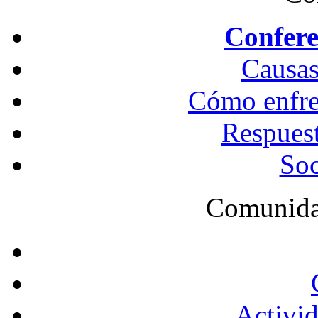
Confere
Causas
Cómo enfren
Respues
Soc
Comunida
Activid