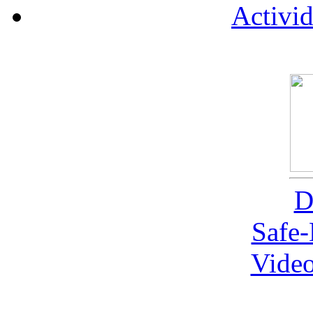
Activid
D
Safe
Video