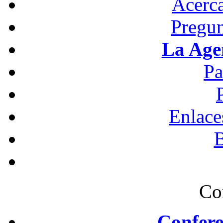
Acerc
Pregun
La Age
Pa
Enlace
B
Co
Confere